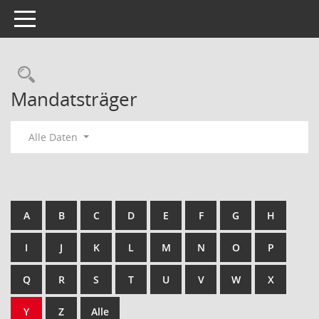
Toggle navigation
Rechercheauswahl
Mandatsträger
Alle Daten
A
B
C
D
E
F
G
H
I
J
K
L
M
N
O
P
Q
R
S
T
U
V
W
X
Y
Z
Alle