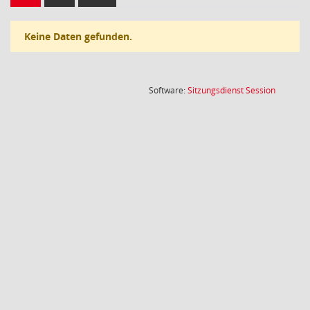
Keine Daten gefunden.
(Wird in
Software:
Sitzungsdienst
Session