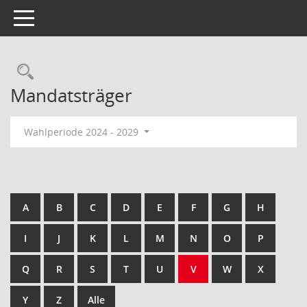
Toggle navigation
Rechercheauswahl
Mandatsträger
Wahlperiode 2024 - 2029
A
B
C
D
E
F
G
H
I
J
K
L
M
N
O
P
Q
R
S
T
U
V
W
X
Y
Z
Alle