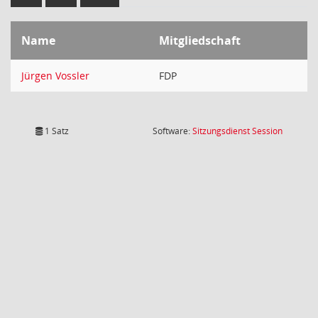
Name
Mitgliedschaft
Jürgen Vossler
FDP
(Wird in
1 Satz
Software:
Sitzungsdienst
Session