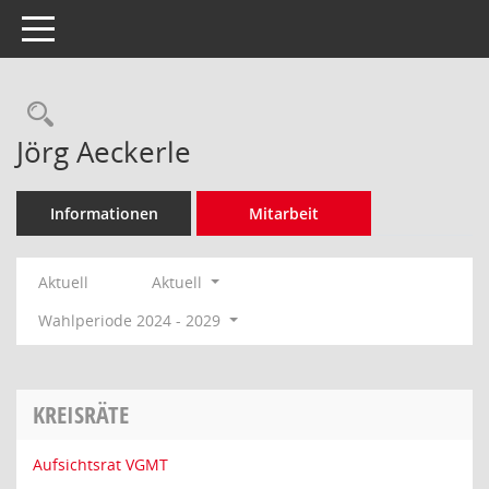
Toggle navigation
Rechercheauswahl
Jörg Aeckerle
Informationen
Mitarbeit
Aktuell
Aktuell
Wahlperiode 2024 - 2029
KREISRÄTE
Aufsichtsrat VGMT