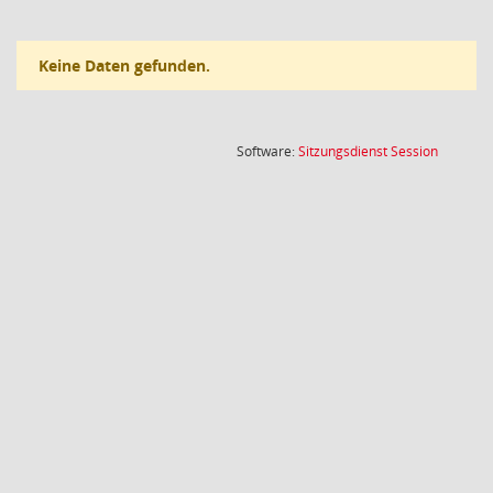
Keine Daten gefunden.
(Wird in
Software:
Sitzungsdienst
Session