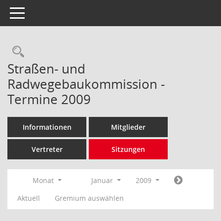
Toggle navigation
Rechercheauswahl
Straßen- und
Radwegebaukommission -
Termine 2009
Informationen
Mitglieder
Vertreter
Sitzungen
Monat
Januar
2009
Aktuell
Gremium auswählen