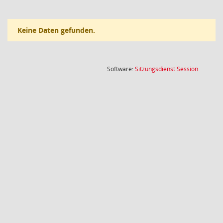
Keine Daten gefunden.
(Wird in
Software:
Sitzungsdienst
Session