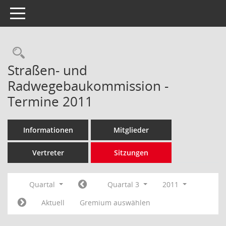
Toggle navigation
Rechercheauswahl
Straßen- und
Radwegebaukommission -
Termine 2011
Informationen
Mitglieder
Vertreter
Sitzungen
Quartal
Quartal 3
2011
Aktuell
Gremium auswählen