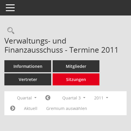
Toggle navigation
Rechercheauswahl
Verwaltungs- und
Finanzausschuss - Termine 2011
Informationen
Mitglieder
Vertreter
Sitzungen
Quartal
Quartal 3
2011
Aktuell
Gremium auswählen