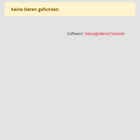
Keine Daten gefunden.
(Wird in
Software:
Sitzungsdienst
Session