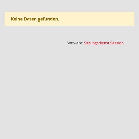
Keine Daten gefunden.
(Wird in
Software:
Sitzungsdienst
Session