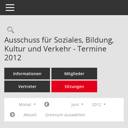
Toggle navigation
Rechercheauswahl
Ausschuss für Soziales, Bildung,
Kultur und Verkehr - Termine
2012
Informationen
Mitglieder
Vertreter
Sitzungen
Monat
Juni
2012
Aktuell
Gremium auswählen