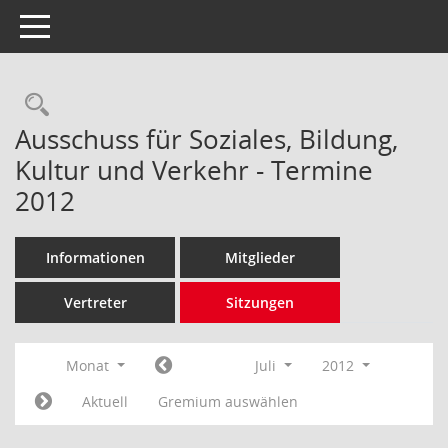
Toggle navigation
Rechercheauswahl
Ausschuss für Soziales, Bildung,
Kultur und Verkehr - Termine
2012
Informationen
Mitglieder
Vertreter
Sitzungen
Monat
Juli
2012
Aktuell
Gremium auswählen