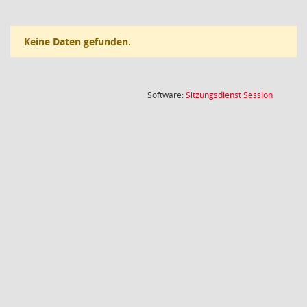
Keine Daten gefunden.
(Wird in
Software:
Sitzungsdienst
Session