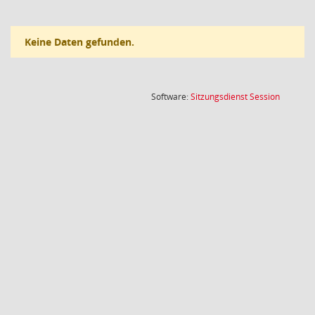
Keine Daten gefunden.
(Wird in
Software:
Sitzungsdienst
Session