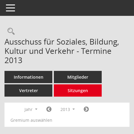
Toggle navigation
Rechercheauswahl
Ausschuss für Soziales, Bildung,
Kultur und Verkehr - Termine
2013
Informationen
Mitglieder
Vertreter
Sitzungen
Jahr
2013
Gremium auswählen