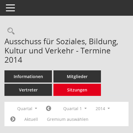
Toggle navigation
Rechercheauswahl
Ausschuss für Soziales, Bildung,
Kultur und Verkehr - Termine
2014
Informationen
Mitglieder
Vertreter
Sitzungen
Quartal
Quartal 1
2014
Aktuell
Gremium auswählen