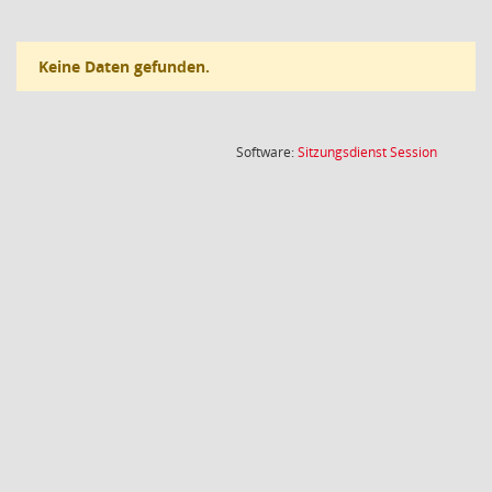
Keine Daten gefunden.
(Wird in
Software:
Sitzungsdienst
Session