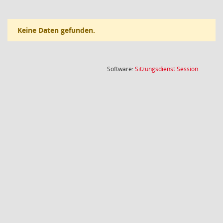
Keine Daten gefunden.
(Wird in
Software:
Sitzungsdienst
Session