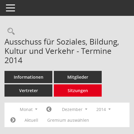
Toggle navigation
Rechercheauswahl
Ausschuss für Soziales, Bildung,
Kultur und Verkehr - Termine
2014
Informationen
Mitglieder
Vertreter
Sitzungen
Monat
Dezember
2014
Aktuell
Gremium auswählen