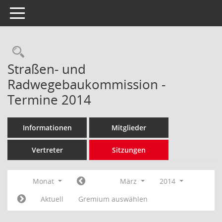
Toggle navigation
Rechercheauswahl
Straßen- und
Radwegebaukommission -
Termine 2014
Informationen
Mitglieder
Vertreter
Sitzungen
Monat
März
2014
Aktuell
Gremium auswählen