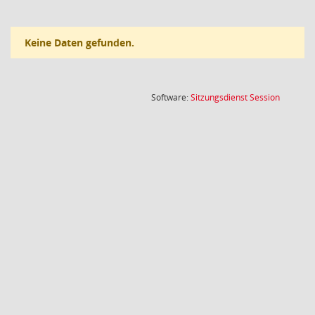
Keine Daten gefunden.
(Wird in
Software:
Sitzungsdienst
Session