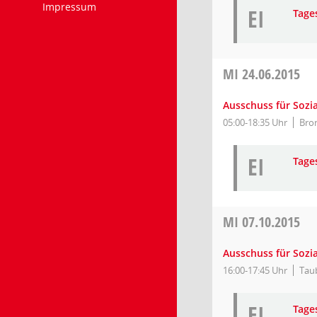
Impressum
EI
Tages
MI
24.06.2015
Ausschuss für Sozia
05:00-18:35 Uhr
Bro
EI
Tages
MI
07.10.2015
Ausschuss für Sozia
16:00-17:45 Uhr
Tau
EI
Tages