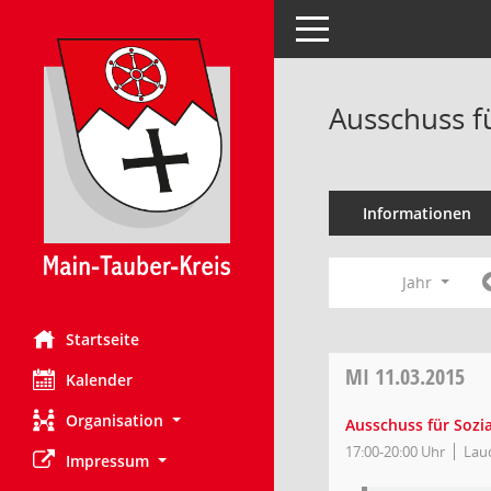
Toggle navigation
Ausschuss f
Informationen
Jahr
Startseite
MI
11.03.2015
Kalender
Organisation
Ausschuss für Sozia
17:00-20:00 Uhr
Lau
Impressum