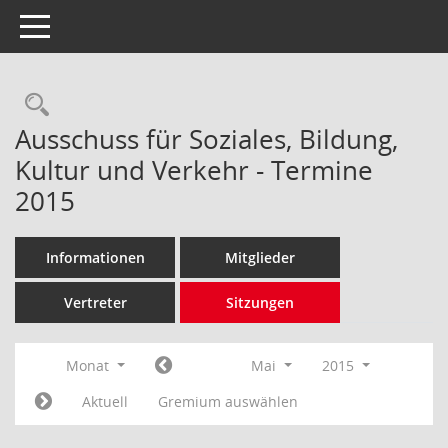
Toggle navigation
Rechercheauswahl
Ausschuss für Soziales, Bildung,
Kultur und Verkehr - Termine
2015
Informationen
Mitglieder
Vertreter
Sitzungen
Monat
Mai
2015
Aktuell
Gremium auswählen