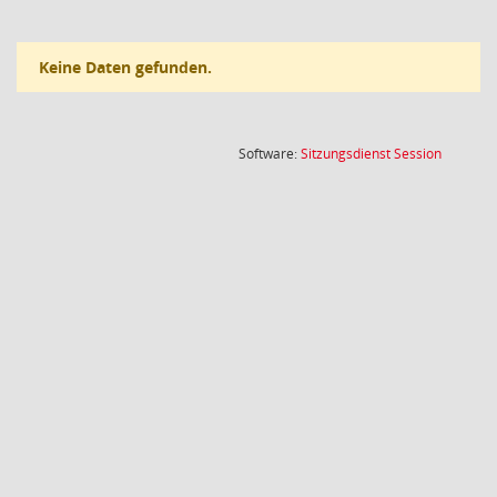
Keine Daten gefunden.
(Wird in
Software:
Sitzungsdienst
Session