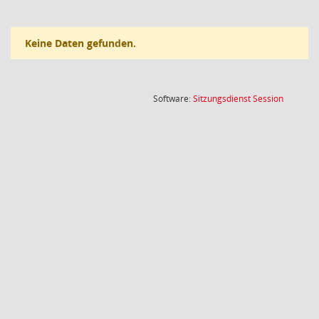
Keine Daten gefunden.
(Wird in
Software:
Sitzungsdienst
Session