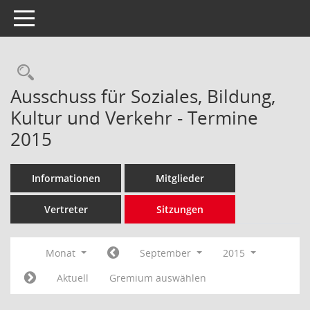
Toggle navigation
Rechercheauswahl
Ausschuss für Soziales, Bildung,
Kultur und Verkehr - Termine
2015
Informationen
Mitglieder
Vertreter
Sitzungen
Monat
September
2015
Aktuell
Gremium auswählen