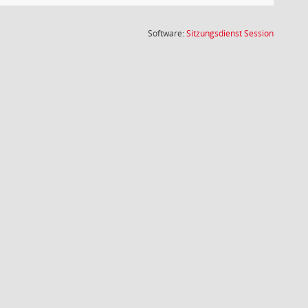
(Wird in
Software:
Sitzungsdienst
Session