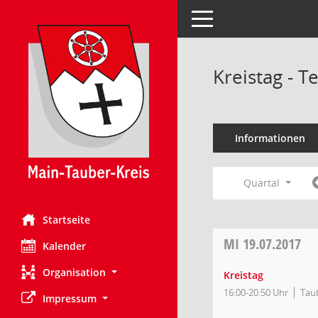
Toggle navigation
Kreistag - 
Informationen
Quartal
Startseite
MI
19.07.2017
Kalender
Organisation
Kreistag
16:00-20:50 Uhr
Tau
Impressum