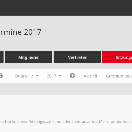
Termine 2017
Mitglieder
Vertreter
Sitzung
Quartal 3
2017
Aktuell
Gremium au
berbischofsheim Sitzungssaal Haus 2 des Landratsamtes Main-Tauber-Kreis