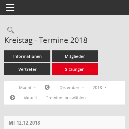
Toggle navigation
Rechercheauswahl
Kreistag - Termine 2018
Informationen
Mitglieder
Vertreter
Sitzungen
Monat
Dezember
2018
Aktuell
Gremium auswählen
MI
12.12.2018