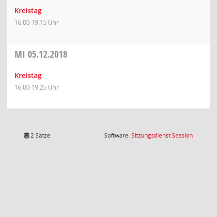
Kreistag
16:00-19:15 Uhr
MI
05.12.2018
Kreistag
16:00-19:25 Uhr
(Wird in
2 Sätze
Software:
Sitzungsdienst
Session