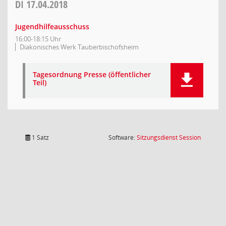
DI
17.04.2018
Jugendhilfeausschuss
16:00-18:15 Uhr
Diakonisches Werk Tauberbischofsheim
Tagesordnung Presse (öffentlicher
Teil)
(Wird in
1 Satz
Software:
Sitzungsdienst
Session