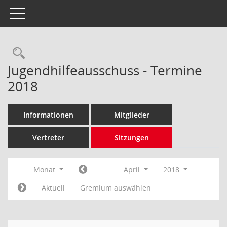
Toggle navigation
Rechercheauswahl
Jugendhilfeausschuss - Termine
2018
Informationen
Mitglieder
Vertreter
Sitzungen
Monat
April
2018
Aktuell
Gremium auswählen