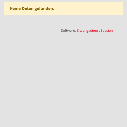
Keine Daten gefunden.
(Wird in
Software:
Sitzungsdienst
Session