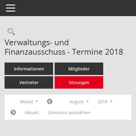
Toggle navigation
Rechercheauswahl
Verwaltungs- und
Finanzausschuss - Termine 2018
Informationen
Mitglieder
Vertreter
Sitzungen
Monat
August
2018
Aktuell
Gremium auswählen