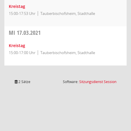
Kreistag
15:00-17:53 Uhr
Tauberbischofsheim, Stadthalle
MI
17.03.2021
Kreistag
15:00-17:00 Uhr
Tauberbischofsheim, Stadthalle
(Wird in
2 Sätze
Software:
Sitzungsdienst
Session