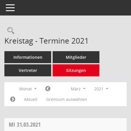
Toggle navigation
Rechercheauswahl
Kreistag - Termine 2021
Informationen
Mitglieder
Vertreter
Sitzungen
Monat
März
2021
Aktuell
Gremium auswählen
MI
31.03.2021