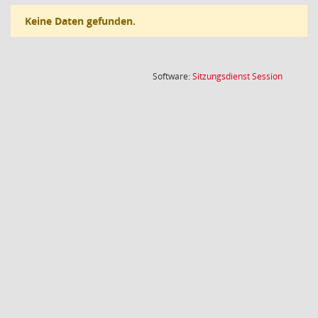
Keine Daten gefunden.
(Wird in
Software:
Sitzungsdienst
Session