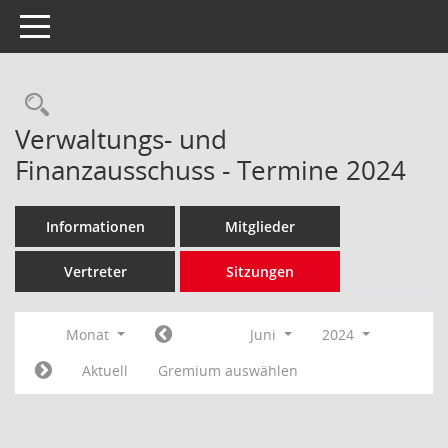
Toggle navigation
Rechercheauswahl
Verwaltungs- und
Finanzausschuss - Termine 2024
Informationen
Mitglieder
Vertreter
Sitzungen
Monat
Juni
2024
Aktuell
Gremium auswählen