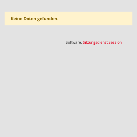
Keine Daten gefunden.
(Wird in
Software:
Sitzungsdienst
Session