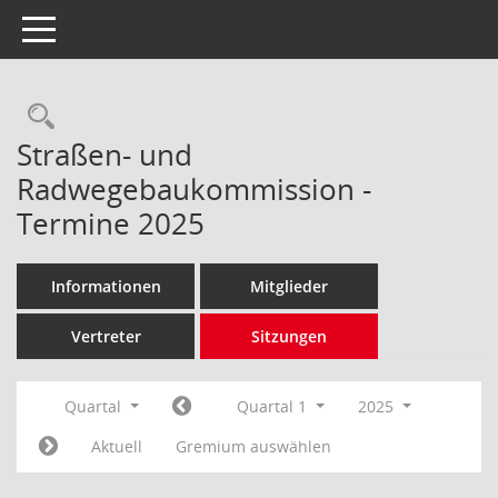
Toggle navigation
Rechercheauswahl
Straßen- und
Radwegebaukommission -
Termine 2025
Informationen
Mitglieder
Vertreter
Sitzungen
Quartal
Quartal 1
2025
Aktuell
Gremium auswählen