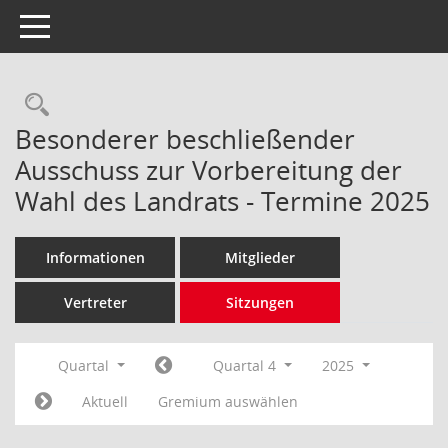
Toggle navigation
Rechercheauswahl
Besonderer beschließender
Ausschuss zur Vorbereitung der
Wahl des Landrats - Termine 2025
Informationen
Mitglieder
Vertreter
Sitzungen
Quartal
Quartal 4
2025
Aktuell
Gremium auswählen