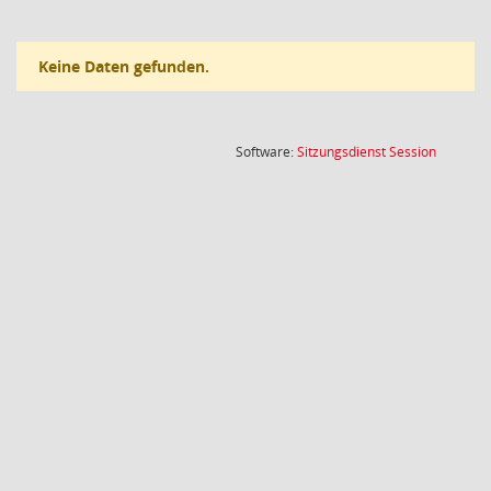
Keine Daten gefunden.
(Wird in
Software:
Sitzungsdienst
Session