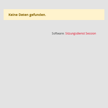
Keine Daten gefunden.
(Wird in
Software:
Sitzungsdienst
Session