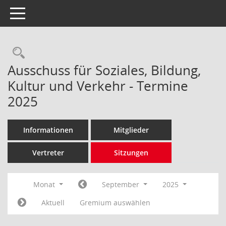
Toggle navigation
Rechercheauswahl
Ausschuss für Soziales, Bildung,
Kultur und Verkehr - Termine
2025
Informationen
Mitglieder
Vertreter
Sitzungen
Monat
September
2025
Aktuell
Gremium auswählen