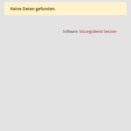
Keine Daten gefunden.
(Wird in
Software:
Sitzungsdienst
Session