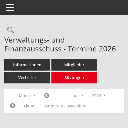
Toggle navigation
Rechercheauswahl
Verwaltungs- und
Finanzausschuss - Termine 2026
Informationen
Mitglieder
Vertreter
Sitzungen
Monat
Juni
2026
Aktuell
Gremium auswählen