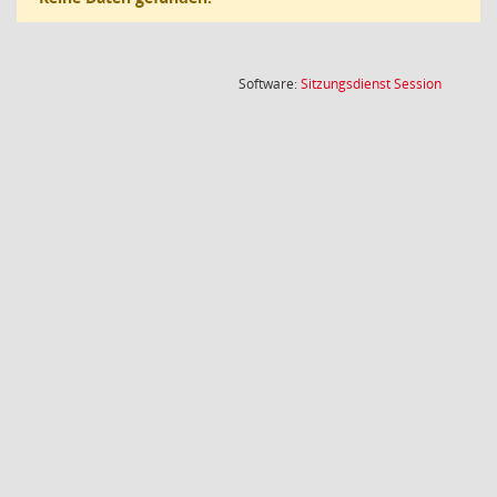
(Wird in
Software:
Sitzungsdienst
Session