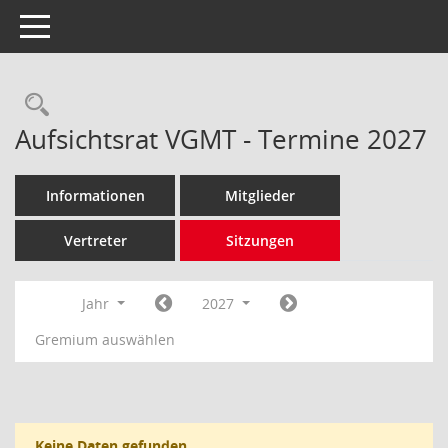
Toggle navigation
Rechercheauswahl
Aufsichtsrat VGMT - Termine 2027
Informationen
Mitglieder
Vertreter
Sitzungen
Jahr
2027
Gremium auswählen
Keine Daten gefunden.