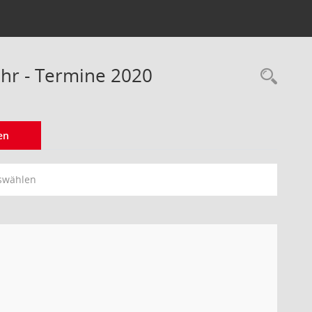
ehr - Termine 2020
Rec
en
swählen