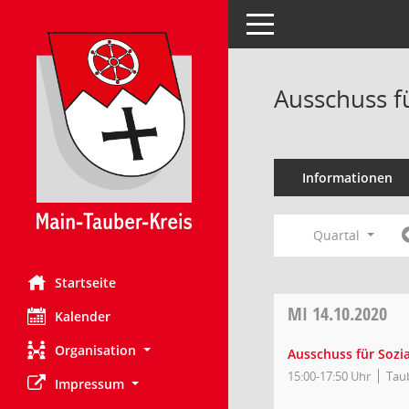
Toggle navigation
Ausschuss f
Informationen
Quartal
Startseite
MI
14.10.2020
Kalender
Organisation
Ausschuss für Sozia
15:00-17:50 Uhr
Tau
Impressum