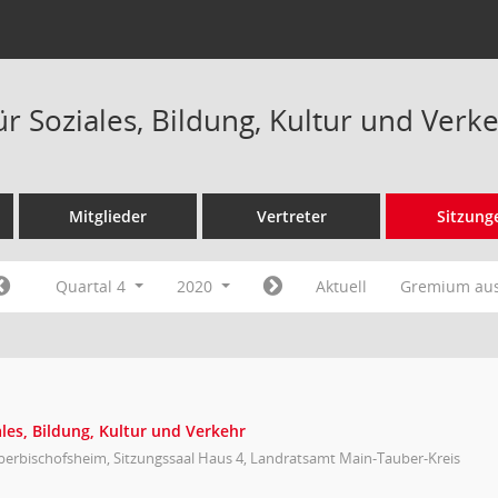
ür Soziales, Bildung, Kultur und Verk
Mitglieder
Vertreter
Sitzung
Quartal 4
2020
Aktuell
Gremium au
les, Bildung, Kultur und Verkehr
berbischofsheim, Sitzungssaal Haus 4, Landratsamt Main-Tauber-Kreis