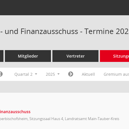
- und Finanzausschuss - Termine 20
Mitglieder
Vertreter
Sitzung
Quartal 2
2025
Aktuell
Gremium au
Finanzausschuss
berbischofsheim, Sitzungssaal Haus 4, Landratsamt Main-Tauber-Kreis