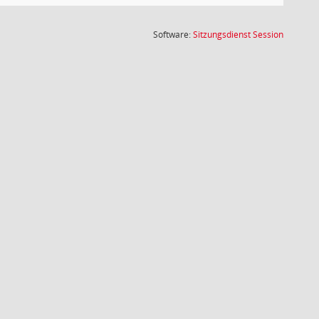
(Wird in
Software:
Sitzungsdienst
Session