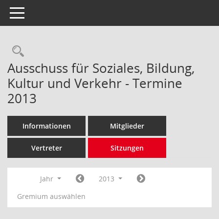
Toggle navigation
Rechercheauswahl
Ausschuss für Soziales, Bildung,
Kultur und Verkehr - Termine
2013
Informationen
Mitglieder
Vertreter
Sitzungen
Jahr
2013
Gremium auswählen