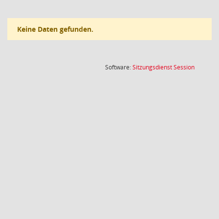
Keine Daten gefunden.
(Wird in
Software:
Sitzungsdienst
Session