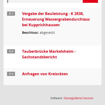
Vergabe der Bauleistung - K 2838,
Ö 7
Erneuerung Wassergrabendurchlass
bei Kupprichhausen
Beschluss:
abgesetzt
Tauberbrücke Markelsheim -
Ö 8
Sachstandsbericht
Anfragen von Kreisräten
Ö 9
(Wird in
Software:
Sitzungsdienst
Session