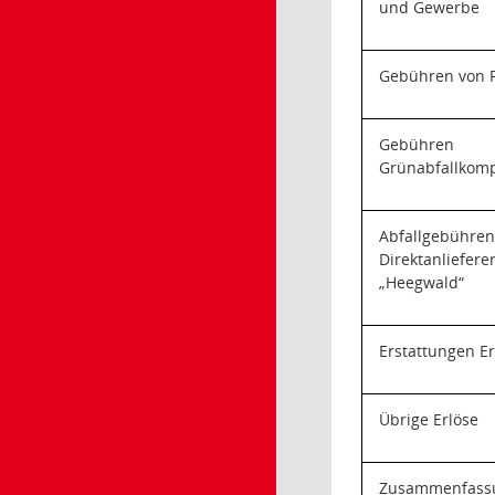
und Gewerbe
Gebühren von R
Gebühr
Grünabfallkom
Abfallgebühre
Direktanlief
„Heegwald“
Erstattungen E
Übrige Erlöse
Zusammenfas