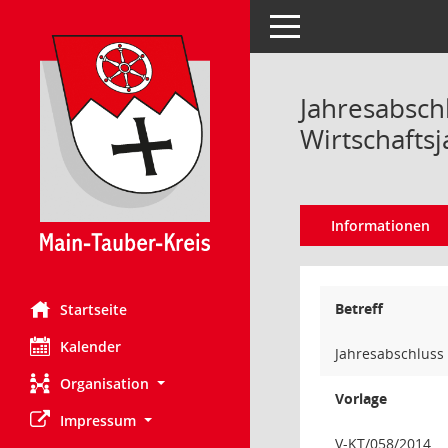
Toggle navigation
Jahresabschl
Wirtschafts
Informationen
Betreff
Startseite
Kalender
Jahresabschluss 
Organisation
Vorlage
Impressum
V-KT/058/2014