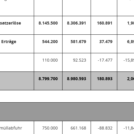
atzerlöse
8.145.500
8.306.391
160.891
1,9
. Erträge
544.200
581.679
37.479
6,8
110.000
92.523
-17.477
-15,8
8.799.700
8.980.593
180.893
2,0
n
tmüllabfuhr
750.000
661.168
-88.832
-11,8