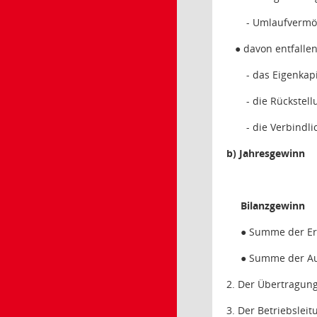
- Umlaufverm
● davon entfallen
- das Eigenkapi
- die Rückstel
- die Verbindli
b) Jahresgewinn
Bilanzgewinn
● Summe der Er
● Summe der A
2. Der Übertragung
3. Der Betriebsleit