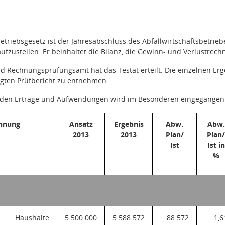
triebsgesetz ist der Jahresabschluss des Abfallwirtschaftsbetri
aufzustellen. Er beinhaltet die Bilanz, die Gewinn- und Verlustre
 Rechnungsprüfungsamt hat das Testat erteilt. Die einzelnen Erg
ügten Prüfbericht zu entnehmen.
nden Erträge und Aufwendungen wird im Besonderen eingegangen
chnung
Ansatz
Ergebnis
Abw.
Abw.
2013
2013
Plan/
Plan
Ist
Ist in
%
en Haushalte
5.500.000
5.588.572
88.572
1,6