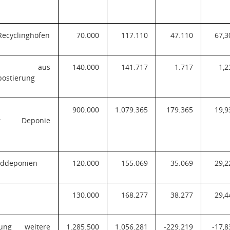
ecyclinghöfen
70.000
117.110
47.110
67,3
en aus
140.000
141.717
1.717
1,2
postierung
n
900.000
1.079.365
179.365
19,9
erer Deponie
rddeponien
120.000
155.069
35.069
29,2
130.000
168.277
38.277
29,4
sung weitere
1.285.500
1.056.281
-229.219
-17,8