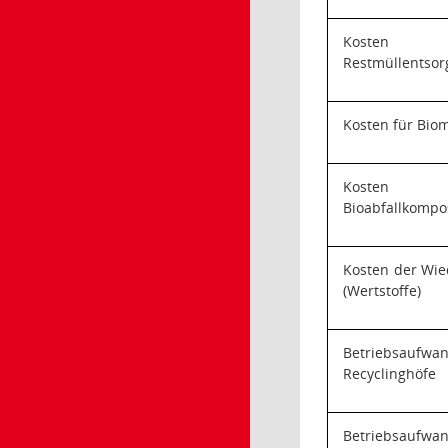
Koste
Restmüllentso
Kosten für Bio
Koste
Bioabfallkompo
Kosten der Wi
(Wertstoffe)
Betriebsaufwa
Recyclinghöfe
Betriebsaufwa