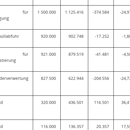
n für
1.500.000
1.125.416
-374.584
-24,9
rgung
müllabfuhr
920.000
902.748
-17.252
-1,8
n für
921.000
879.519
-41.481
-4,5
stierung
ederverwertung
827.500
622.944
-204.556
-24,7
nd
320.000
436.501
116.501
36,4
nd
116.000
136.357
20.357
17,5