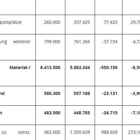
postplätze
260.000
337.425
77.425
29,7
ung weiterer
799.000
761.266
-37.734
-4,7
Material-/
6.413.500
5.863.344
-550.156
-8,5
nd
580.300
557.169
-23.131
-3,9
n
483.500
448.785
-34.715
-7,1
 zu sonst.
362.000
1.350.609
988.609
273,1