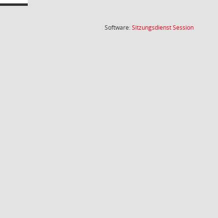
(Wird in
Software:
Sitzungsdienst
Session