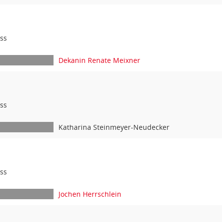
ss
Dekanin Renate Meixner
ss
Katharina Steinmeyer-Neudecker
ss
Jochen Herrschlein