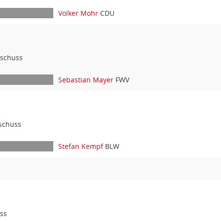
Volker Mohr
CDU
sschuss
Sebastian Mayer
FWV
schuss
Stefan Kempf
BLW
ss