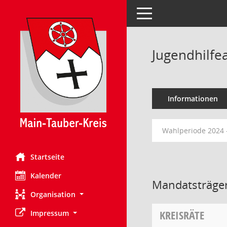
Toggle navigation
Jugendhilfe
Informationen
Wahlperiode 2024 
Startseite
Kalender
Mandatsträger
Organisation
KREISRÄTE
Impressum