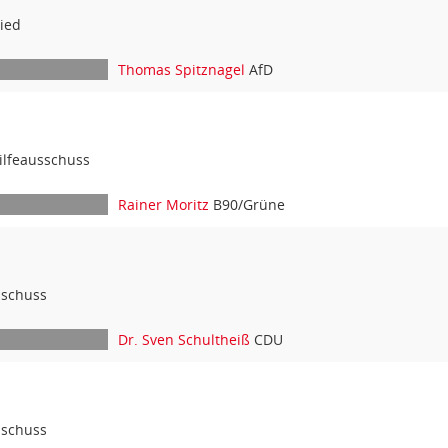
ied
Thomas Spitznagel
AfD
ilfeausschuss
Rainer Moritz
B90/Grüne
sschuss
Dr. Sven Schultheiß
CDU
sschuss