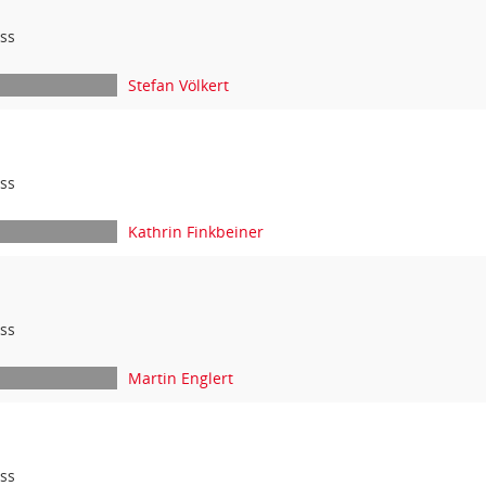
ss
Stefan Völkert
ss
Kathrin Finkbeiner
ss
Martin Englert
ss