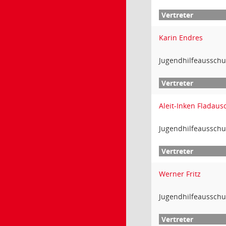
Karin Endres
Jugendhilfeausschu
Aleit-Inken Fladaus
Jugendhilfeausschu
Werner Fritz
Jugendhilfeausschu