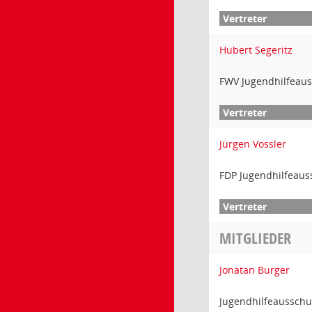
Hubert Segeritz
FWV Jugendhilfeau
Jürgen Vossler
FDP Jugendhilfeaus
MITGLIEDER
Jonatan Burger
Jugendhilfeausschu