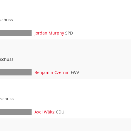
schuss
Jordan Murphy
SPD
sschuss
Benjamin Czernin
FWV
sschuss
Axel Wältz
CDU