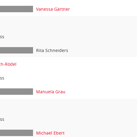
Vanessa Gärtner
ss
Rita Schneiders
ch-Rödel
ss
Manuela Grau
ss
Michael Ebert