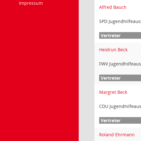
Impressum
Alfred Bauch
SPD Jugendhilfeaus
Heidrun Beck
FWV Jugendhilfeau
Margret Beck
CDU Jugendhilfeau
Roland Ehrmann