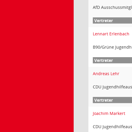
AfD Ausschussmitgl
Lennart Erlenbach
B90/Grüne Jugendh
Andreas Lehr
CDU Jugendhilfeau
Joachim Markert
CDU Jugendhilfeau