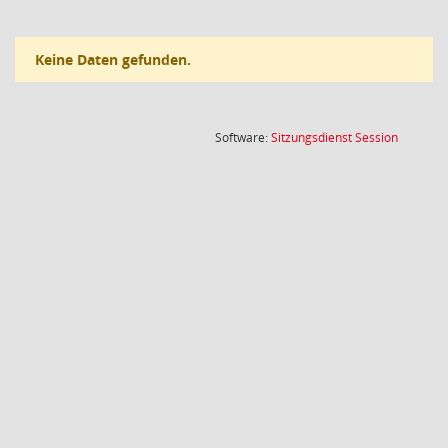
Keine Daten gefunden.
(Wird in
Software:
Sitzungsdienst
Session