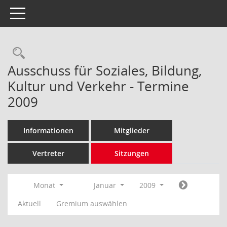
Toggle navigation
Rechercheauswahl
Ausschuss für Soziales, Bildung,
Kultur und Verkehr - Termine
2009
Informationen
Mitglieder
Vertreter
Sitzungen
Monat
Januar
2009
Aktuell
Gremium auswählen