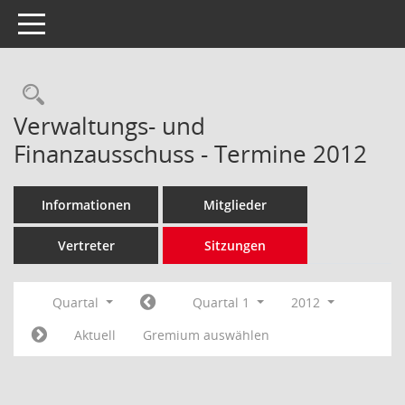
Toggle navigation
Rechercheauswahl
Verwaltungs- und
Finanzausschuss - Termine 2012
Informationen
Mitglieder
Vertreter
Sitzungen
Quartal
Quartal 1
2012
Aktuell
Gremium auswählen