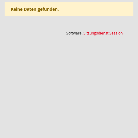
Keine Daten gefunden.
(Wird in
Software:
Sitzungsdienst
Session