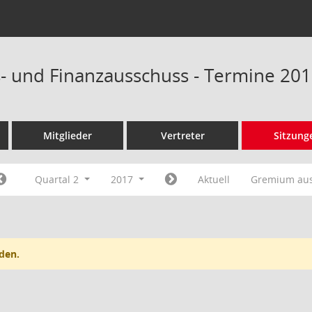
- und Finanzausschuss - Termine 20
Mitglieder
Vertreter
Sitzung
Quartal 2
2017
Aktuell
Gremium au
den.