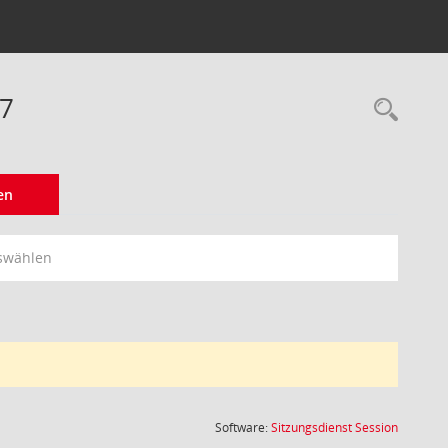
17
Rec
en
swählen
(Wird in
Software:
Sitzungsdienst
Session