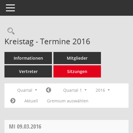
Toggle navigation
Rechercheauswahl
Kreistag - Termine 2016
Informationen
Mitglieder
Vertreter
Sitzungen
Quartal
Quartal 1
2016
Aktuell
Gremium auswählen
MI
09.03.2016