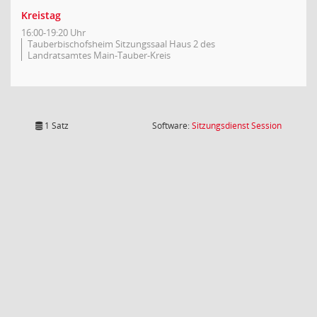
Kreistag
16:00-19:20 Uhr
Tauberbischofsheim Sitzungssaal Haus 2 des
Landratsamtes Main-Tauber-Kreis
(Wird in
1 Satz
Software:
Sitzungsdienst
Session