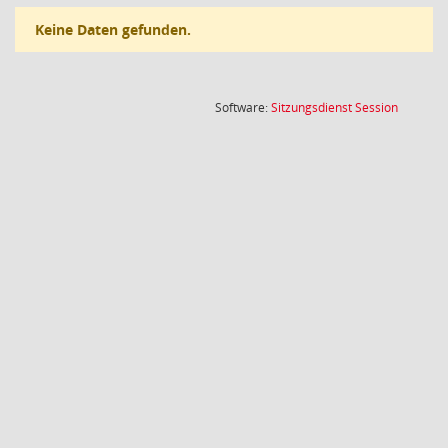
Keine Daten gefunden.
(Wird in
Software:
Sitzungsdienst
Session