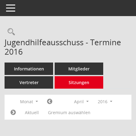
Toggle navigation
Rechercheauswahl
Jugendhilfeausschuss - Termine
2016
Informationen
Mitglieder
Vertreter
Sitzungen
Monat
April
2016
Aktuell
Gremium auswählen