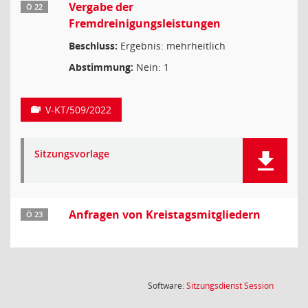
Vergabe der
Ö 22
Fremdreinigungsleistungen
Beschluss:
Ergebnis: mehrheitlich
Abstimmung:
Nein: 1
V-KT/509/2022
Sitzungsvorlage
Anfragen von Kreistagsmitgliedern
Ö 23
(Wird in
Software:
Sitzungsdienst
Session